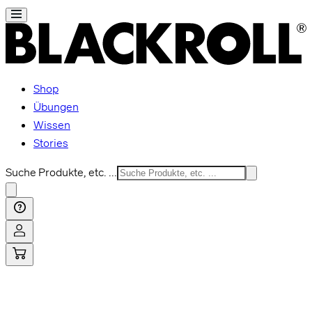
Shop
Übungen
Wissen
Stories
Suche Produkte, etc. ...