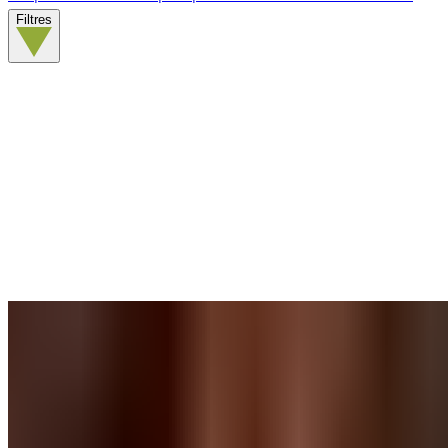
Filtres