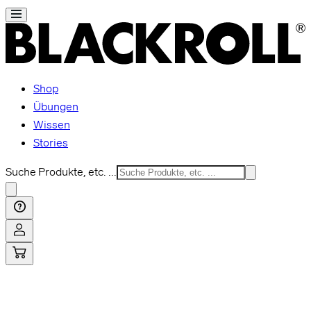
Shop
Übungen
Wissen
Stories
Suche Produkte, etc. ...