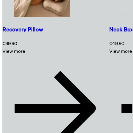
Recovery Pillow
Neck Bo
€99.90
€49.90
View more
View more