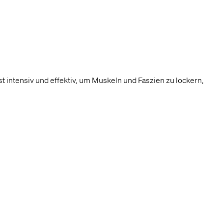
relevant wie
 geht, wie
 intensiv und effektiv, um Muskeln und Faszien zu lockern,