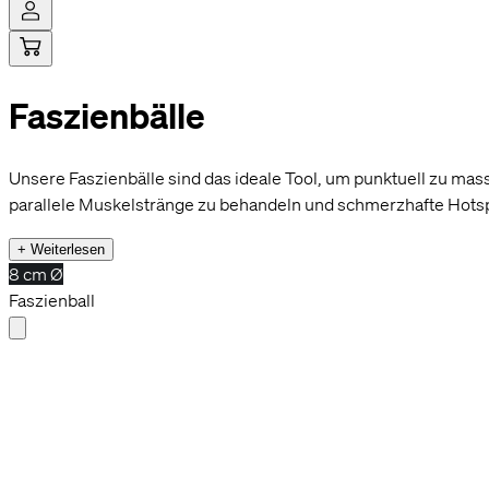
Faszienbälle
Hi! Sag ja
Cookies ermög
möglich zu ge
beispielswei
Unsere Faszienbälle sind das ideale Tool, um punktuell zu ma
parallele Muskelstränge zu behandeln und schmerzhafte Hotsp
+ Weiterlesen
8 cm Ø
Faszienball