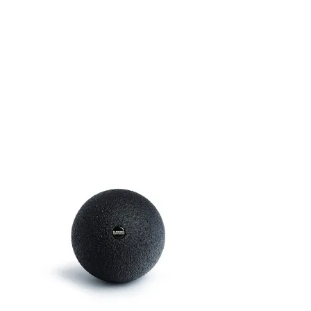
+2
Ball 12
19,90 €
8 CM Ø & 12 CM
Faszienball