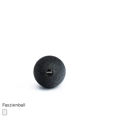
+2
Ball 08
14,90 €
12 cm Ø
Faszienball