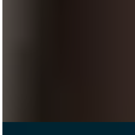
Un effort physique modéré peut même avoir un effet
similaire à celui du sommeil : l'activité physique aide à
évacuer les tensions physiques et mentales. En revanche, les
séances très intenses perturbent l'organisme. Il n'y a donc en
principe aucun inconvénient à faire du sport la nuit, à
condition que l'intensité soit adaptée.