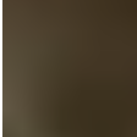
sommeil suffisant et de bonne qualité est essentiel à la
régénération cellulaire – et donc à la récupération après
l’entraînement.
Le manque de sommeil entraîne une sécrétion hormonale
insuffisante, ce qui limite les performances maximales le
lendemain. Les sportifs ont besoin de plus de sommeil que
les personnes modérément actives, principalement en
raison des processus de régénération nocturnes.
« Une pratique sportive régulière et modérée favorise le
sommeil et soutient la régénération nocturne. Il est important
de trouver le bon équilibre et le moment optimal pour les
activités sportives afin de maximiser la qualité du sommeil et
de favoriser la récupération physique. »
Dr Fabian Krapf, expert du sommeil