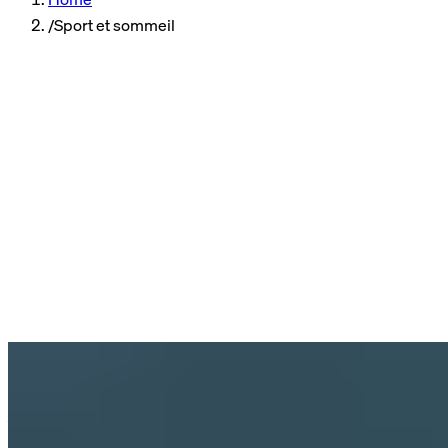
/
Sport et sommeil
Sommeil
4 min temps
Sport et sommeil : aperçu de