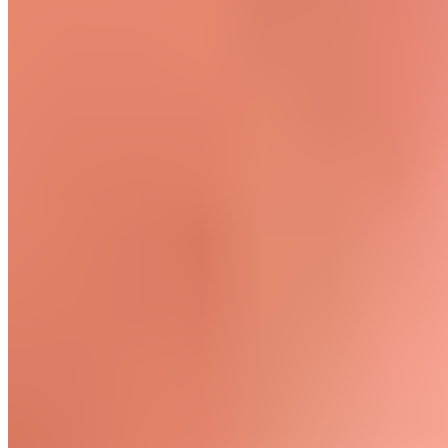
Une activité physique régulière et modérée améliore la
qualité du sommeil et réduit le temps nécessaire pour
s'endormir. Les séances intensives en fin de soirée peuvent
perturber le sommeil à court terme, car le système nerveux
sympathique reste actif plus longtemps. Le moment optimal
pour s'entraîner dépend du type d'activité, de l'âge et de
l'intensité.
Quelle est l’importance du sommeil pour la performance sportive ?