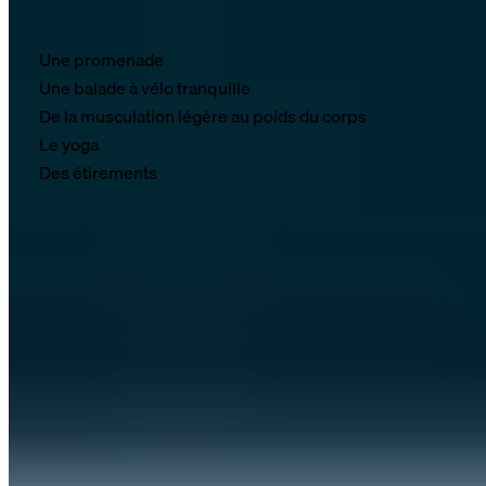
conviennent :
Une promenade
Une balade à vélo tranquille
De la musculation légère au poids du corps
Le yoga
Des étirements
Il existe également des séances d'entraînement
spécialement conçues pour être pratiquées juste avant
d'aller se coucher. L'objectif de ces séances n'est toutefois
pas la croissance musculaire ni l'amélioration de l'endurance,
mais plutôt la relaxation de votre système nerveux. Elles
combinent des exercices doux et des techniques de
respiration pour évacuer le stress et les tensions.