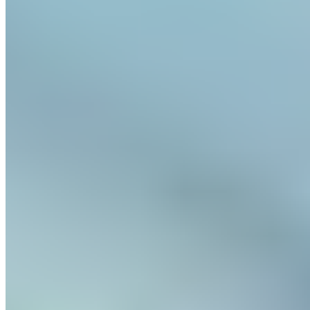
récupération adaptée. Une séance de stretching en douceur
ou un entraînement avec un
rouleau de fasciathérapie
constituent ici des options idéales.
« L’hydratation est un outil
favorisant le sommeil que peu
de gens comprennent. Une
personne déshydratée bloque
sa propre production de
mélatonine. »
— Anna West, coach en performance du sommeil
La déshydratation augmente la tension artérielle et le pouls –
deux facteurs qui signalent au cerveau que le corps n’est pas
encore prêt à dormir. Une mesure simple :
s’hydrater
immédiatement
après l’entraînement et
boire suffisamment