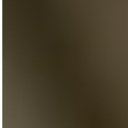
Dans le sport, ce n’est pas la durée du sommeil qui compte,
mais sa profondeur. Anna West, coach en performance du
sommeil dans le football professionnel, renverse le discours
classique sur le sommeil : plutôt que de maximiser le
nombre d’heures, l’important est la qualité de chaque nuit.
Son cadre de référence : l’analogie avec un compte bancaire.
« Si tu retires constamment de l’argent sans rien déposer, ton
compte finira par se vider. C’est ainsi que fonctionne le
sommeil dans le sport — et aussi dans la vie quotidienne. » —
Anna West, coach en
Performance
Anna West, coach en performance du sommeil