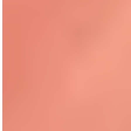
Rendez votre sommeil plus réparateur grâce à notre literie
Collection sommeil
Les points clés en bref : • Terminez vos
séances intensives au moins 3 à 4
heures avant de vous coucher • Allez-
vous coucher en étant bien hydraté – la