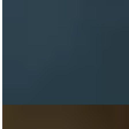
explique comment le sport et le sommeil s'influencent
mutuellement, quels sont les horaires d'entraînement les
plus efficaces et pourquoi la qualité du sommeil est plus
importante que sa durée.