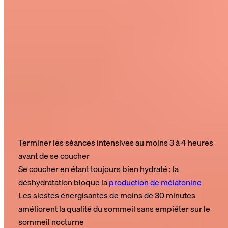
Résumé : sport et sommeil
Le sport et le sommeil sont étroitement liés.
Un bon sommeil
après l'effort favorise les performances sportives
, réduit le
risque de blessure et favorise le développement musculaire.
Mais le sommeil n'est pas une pause passive : c'est un outil
de performance actif, dont on peut optimiser les bienfaits
grâce à la qualité, même si la durée est limitée.
Aperçu des points essentiels :
Terminer les séances intensives au moins 3 à 4 heures
avant de se coucher
Se coucher en étant toujours bien hydraté : la
déshydratation bloque la
production de mélatonine
Les siestes énergisantes de moins de 30 minutes
améliorent la qualité du sommeil sans empiéter sur le
sommeil nocturne