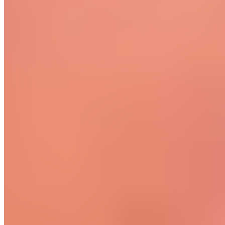
déshydratation bloque la production de
mélatonine • Les siestes énergisantes
de moins de 30 minutes améliorent la
qualité du sommeil sans empiéter sur la
nuit • La régularité du sommeil est
souvent plus importante que sa durée
totale • L’environnement de sommeil est
un facteur de performance : lumière,
température, oreillers, qualité de l’air
Comment le sport influence-t-il le sommeil ?