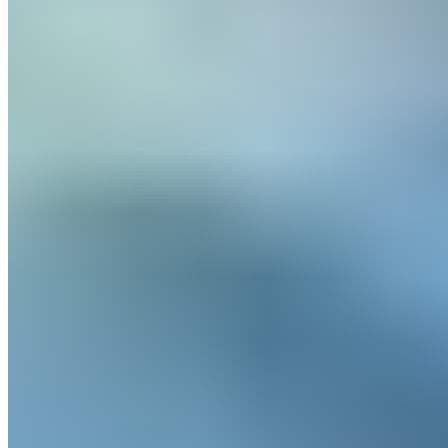
le soir
également. La prise d’électrolytes permet de
compenser la perte de minéraux due à la transpiration.
Besoins en sommeil chez les adolescents pratiquant une
activité sportive
Les personnes qui pratiquent régulièrement un sport
sollicitent davantage leur corps et, par conséquent, ont des
besoins de récupération plus importants. Chez les
adolescents en pleine croissance notamment, un sommeil
suffisant joue un rôle décisif pour les performances, le
développement musculaire et la récupération. Si ce besoin
est sous-estimé, cela peut rapidement se traduire par de la
fatigue, une baisse des performances ou une plus grande
vulnérabilité aux blessures. C’est pourquoi il est important
d’évaluer de manière réaliste les besoins individuels en
sommeil. Tu trouveras ici un aperçu des
besoins en sommeil
d’un adolescent de 15 ou 16 ans
.