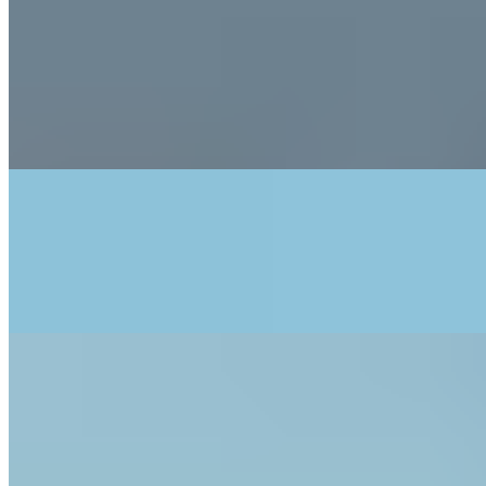
06
Troubles du sommeil après le sport — et
comment l'hydratation peut aider