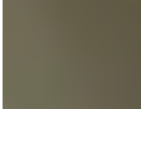
sommeil, la routine d’endormissement, l’hydratation et la
gestion de la lumière deviennent des variables de
performance – au même titre que la musculation ou
l’alimentation.