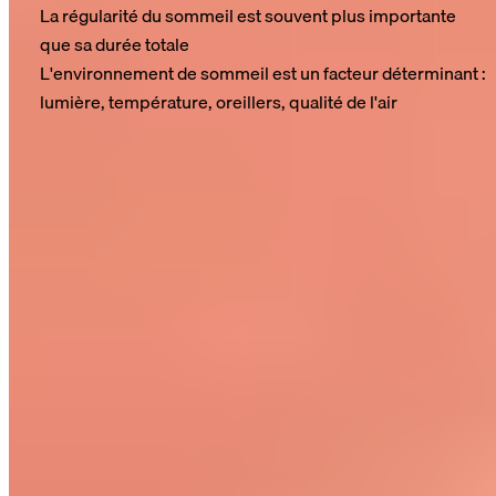
La régularité du sommeil est souvent plus importante
que sa durée totale
L'environnement de sommeil est un facteur déterminant :
lumière, température, oreillers, qualité de l'air
Le mieux est de faire quelques essais pour trouver le
programme d'entraînement qui te convient. Si tu suis ces
conseils à la lettre, le sport aura un effet positif sur ta
récupération, et inversement. Tu peux également opter pour
des matelas adaptés aux sportifs
afin d'optimiser la qualité de
ton sommeil.