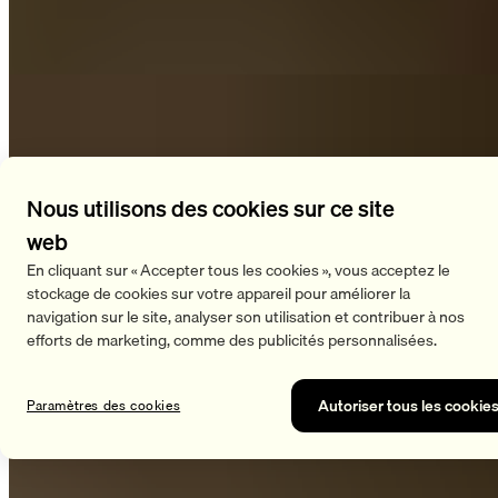
01
Impact du sommeil sur le sport
C’est pendant le sommeil que notre corps se régénère.
Nous utilisons des cookies sur ce site
L’hormone somatotropine joue ici un rôle décisif. Elle est non
web
seulement responsable de la croissance en taille, mais aussi
En cliquant sur « Accepter tous les cookies », vous acceptez le
de toute une série de fonctions métaboliques. En tant
stockage de cookies sur votre appareil pour améliorer la
navigation sur le site, analyser son utilisation et contribuer à nos
qu’hormone anabolique, elle favorise le développement
efforts de marketing, comme des publicités personnalisées.
musculaire – en particulier après des séances
d’entraînement intenses, lorsque les fibres musculaires
sollicitées doivent être réparées.
Autoriser tous les cookie
Paramètres des cookies
Les hormones de croissance sécrétées pendant le sommeil
favorisent également la biosynthèse des protéines. Un