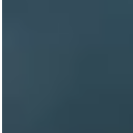
toutes les interactions
publié par
Dr Lutz Graumann
dans
Sommeil
sur
18/09/2020
-
mis à jour à 23/06/2026
Dr Lutz Graumann
Information sur lauteur
+
Sport et sommeil
Sport et sommeil
Dans cet article