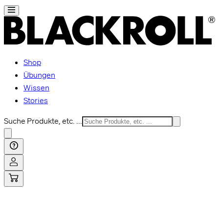
Shop
Übungen
Wissen
Stories
Suche Produkte, etc. ...