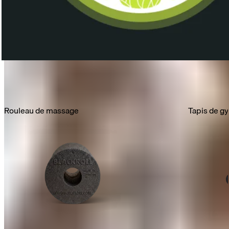
Rouleau de massage
Tapis de g