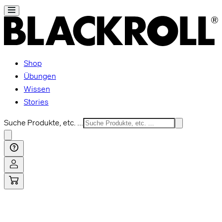
Shop
Übungen
Wissen
Stories
Suche Produkte, etc. ...