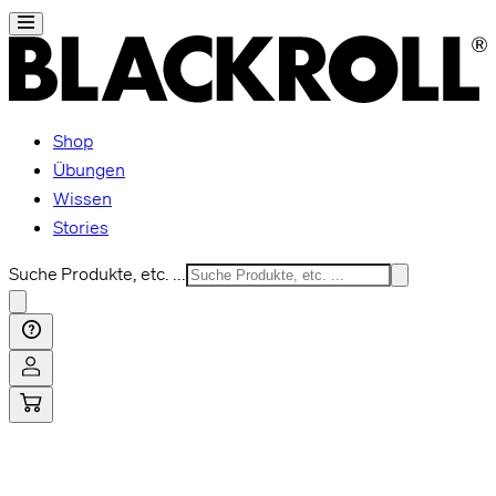
Shop
Übungen
Wissen
Stories
Suche Produkte, etc. ...