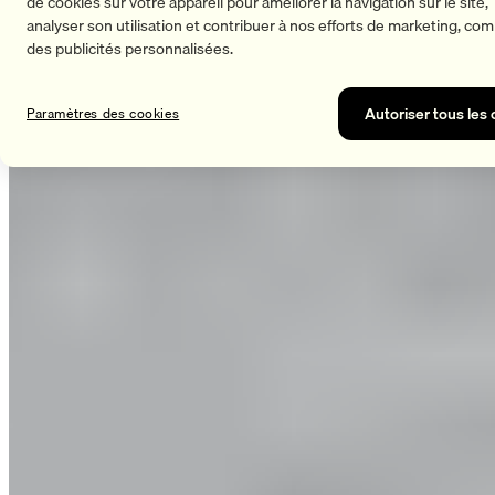
de cookies sur votre appareil pour améliorer la navigation sur le site,
analyser son utilisation et contribuer à nos efforts de marketing, c
des publicités personnalisées.
Autoriser tous les
Paramètres des cookies
Vidéo
Entraînement athlétique : les meilleurs exercices
pour les footballeurs et footballeuses
Musculation pour plus de stabilité, des mouvements plus
explosifs et une meilleure résistance aux duels.