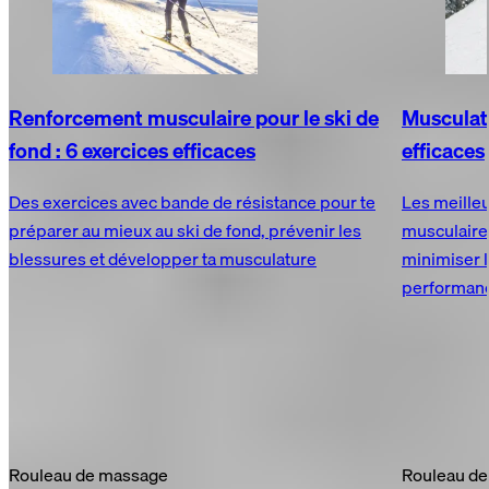
Renforcement musculaire pour le ski de
Musculati
fond : 6 exercices efficaces
efficaces
Des exercices avec bande de résistance pour te
Les meille
préparer au mieux au ski de fond, prévenir les
musculaire 
blessures et développer ta musculature
minimiser l
performance
Découvrez dès maintenant les entraînements pour les sports
d'hiver
Rouleau de massage
Rouleau d