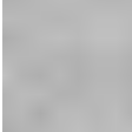
Responsabilité
Protection du climat
Valeurs et culture
Notre équipe
Jobs et carrière
Événements
CLIENTS PROFESSIONNELS
Demander l'ouverture d'un compte
Service clientèle
FAQ
Livraison et expédition
Retours
Contact
Inscription
newsletter
Presse