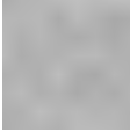
À propos
Responsabilité
Protection du climat
Valeurs et culture
Notre
équipe
Jobs et carrière
Événements
CLIENTS PROFESSIONNELS
Demander l'ouverture d'un compte
Moyens de paiement