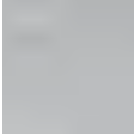
Vidéo
Les meilleurs exercices d'étirement pour les
footballeurs
Améliorer ses performances et prévenir les blessures au
football.