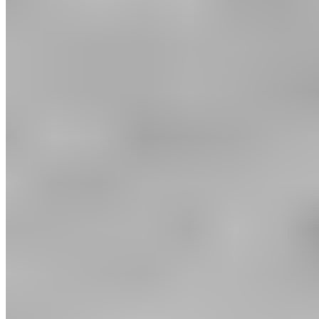
Recovery made simple.
Service clientèle
FAQ
Livraison et expédition
Retours
Contact
Inscription newsletter
Presse
À propos