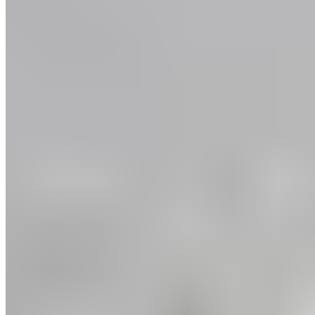
Vidéo
Volley-ball : 5 exercices de souplesse efficaces
Gagnez en souplesse grâce à ces exercices de souplesse et
d'étirement pour le volley-ball à faire chez soi.