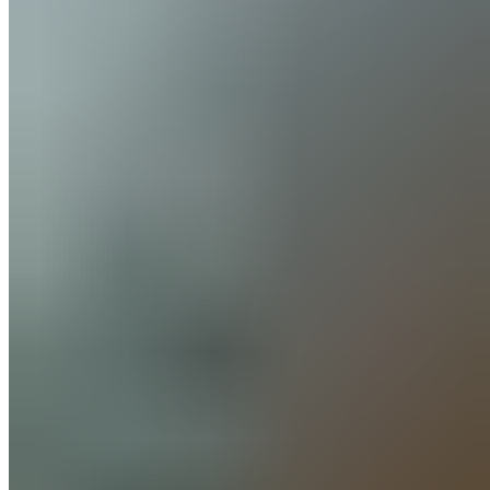
Vibrationsmassage für die Entspannung & Regeneration
Ist die Frequenz der Vibrationsmassage gering (<30 Hz),
wirken also wenige Schwingungen pro Minute auf deinen
Körper, empfindest du dies als entspannend.