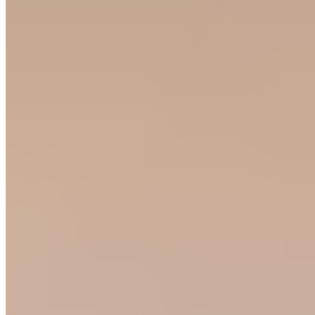
Verbesserung der Beweglichkeit
Übrigens ist auch die Raumfahrt ist an den Wirkungen der
Vibrationsmassage interessiert. In der Schwerelosigkeit soll
sie helfen, dem Muskelabbau der Astronauten
entgegenzuwirken.