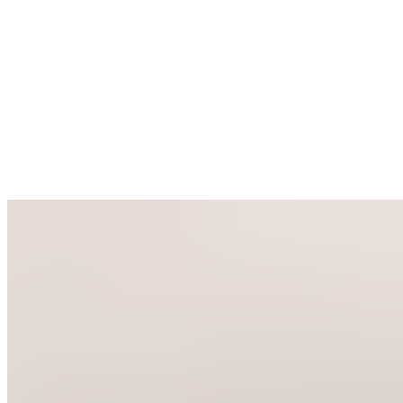
Faszien & Selbstmassage
4 min Lesezeit
Vibrationsmassage: Alle
Effekte im Überblick
veröffentlicht von
Prof. Dr. Robert Schleip
in
Faszien &
Selbstmassage
am
08.11.2021
- aktualisiert am 19.05.2025