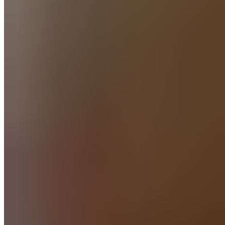
und die Bildung neuer Muskelzellen wird angeregt. Zu
empfehlen sind hohe Frequenzbereiche also vor dem Sport,
um deinen Körper auf eine folgende Belastung
vorzubereiten. Darüber hinaus dringen die Schwingungen bis
zur Tiefenmuskulatur vor. Diese sorgt für eine gute Haltung
und ist für die Stabilität unseres Bewegungsapparates
verantwortlich.
Vibrationsmassage bei Schmerzen
Schmerzsignale können durch Berührungsreize