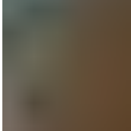
Empfehlenswert ist der Einsatz niedriger Frequenzbereiche,
wenn du regenerieren, Muskelspannung reduzieren und
Verklebungen lösen möchtest. Die Vibrationsmassage eignet
sich, um im Anschluss an eine intensive Sporteinheit, deine
Regenerationsphase einzuleiten. Achtung: nicht jedes
Massagetool bietet dir diesen Frequenzbereich.
Kräftigung & Aktivierung
Hohe Frequenzbereiche (>35 Hz) wirken auf dich und deinen
Körper anregend, erhöhen die Muskelspannung und fördern
die Durchblutung. Ab dieser Frequenz erzeugen deine
Muskeln eine Gegenspannung, ein Trainingseffekt tritt ein