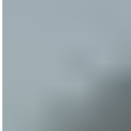
Zur Vorbeugung verschiedener Schmerzen
Der Zeitpunkt, an dem du noch keine Beschwerden hast, ist
der Richtige, um mit der Vibrationsmassage zu beginnen. Bei
bereits bestehenden körperlichen Einschränkungen oder
Schmerzen empfehlen wir dir vor Durchführung einer
Vibrationsmassage, zuerst Rücksprache mit einem
Therapeuten zu halten.