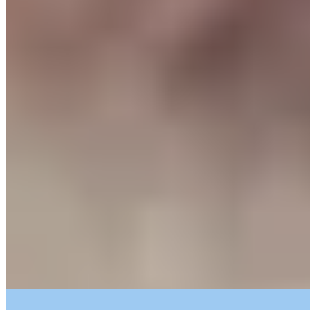
Foam Rolling: Wie du die Faszienrolle richtig anwendest